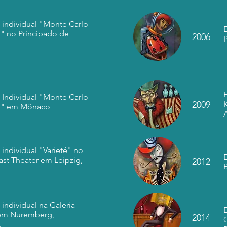
 individual "Monte Carlo
r" no Principado de
2006
 Individual "Monte Carlo
2009
K
ar" em Mônaco
individual "Varieté" no
last Theater em Leipzig,
2012
individual na Galeria
em Nuremberg,
2014
C
.