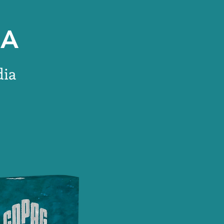
IA
dia